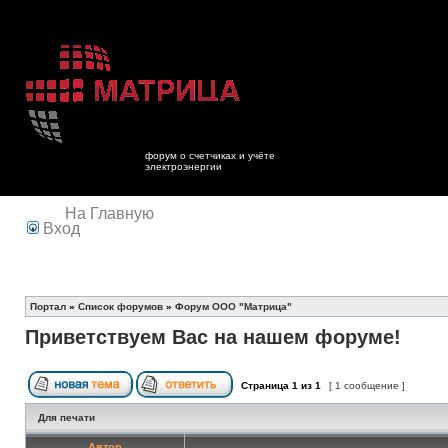
форум о счетчиках и учёте
электроэнергии
На Главную
Вход
Портал
»
Список форумов
»
Форум ООО "Матрица"
Приветствуем Вас на нашем форуме!
Страница
1
из
1
[ 1 сообщение ]
Для печати
Автор