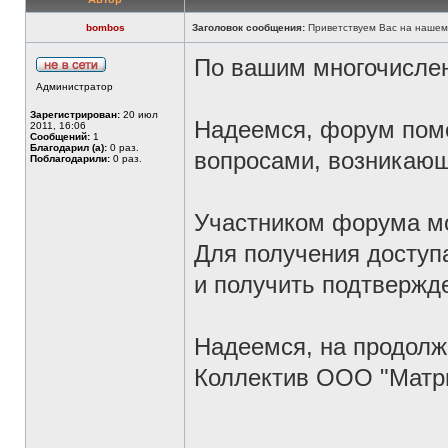
bombos
Заголовок сообщения:
Приветствуем Вас на нашем
По вашим многочисле
Администратор
Зарегистрирован:
20 июл
Надеемся, форум помо
2011, 16:06
Сообщений:
1
Благодарил (а):
0 раз.
вопросами, возникающ
Поблагодарили:
0 раз.
Участником форума мо
Для получения доступ
и получить подтвержде
Надеемся, на продолж
Коллектив ООО "Матр