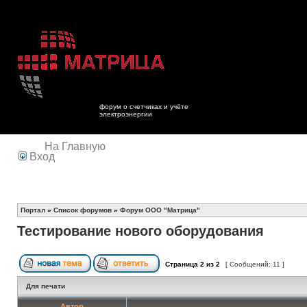
форум о счетчиках и учёте
электроэнергии
На Главную
Вход
Портал
»
Список форумов
»
Форум ООО "Матрица"
Тестирование нового оборудования
Страница
2
из
2
[ Сообщений: 11 ]
Для печати
Автор