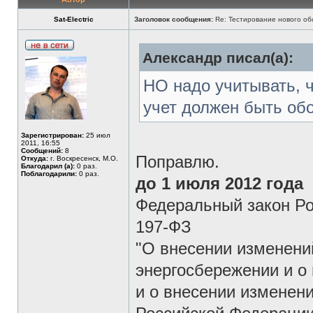
Sat-Electric
Заголовок сообщения:
Re: Тестирование нового о
Александр писал(а):
НО надо учитывать, ч
учет должен быть обо
Зарегистрирован:
25 июл
2011, 16:55
Сообщений:
8
Поправлю.
Откуда:
г. Воскресенск, М.О.
Благодарил (а):
0 раз.
Поблагодарили:
0 раз.
до 1 июля 2012 года
Федеральный закон Рос
197-ФЗ
"О внесении изменени
энергосбережении и о
и о внесении изменен