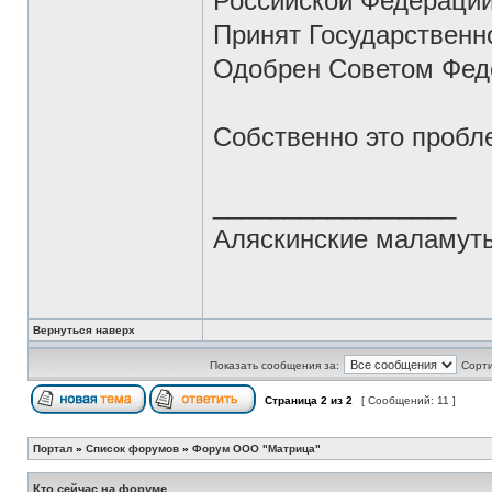
Российской Федерации
Принят Государственн
Одобрен Советом Феде
Собственно это пробле
_________________
Аляскинские маламу
Вернуться наверх
Показать сообщения за:
Сорти
Страница
2
из
2
[ Сообщений: 11 ]
Портал
»
Список форумов
»
Форум ООО "Матрица"
Кто сейчас на форуме